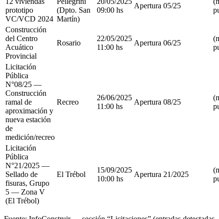
12 viviendas
Pellegrini
20/05/2025
(
Apertura
05/25
prototipo
(Dpto. San
09:00 hs
p
VC/VCD 2024
Martín)
Construcción
del Centro
22/05/2025
(
Rosario
Apertura
06/25
Acuático
11:00 hs
p
Provincial
Licitación
Pública
N°08/25 —
Construcción
26/06/2025
(
ramal de
Recreo
Apertura
08/25
11:00 hs
p
aproximación y
nueva estación
de
medición/recreo
Licitación
Pública
N°21/2025 —
15/09/2025
(
Sellado de
El Trébol
Apertura
21/2025
10:00 hs
p
fisuras, Grupo
5 — Zona V
(El Trébol)
Fuente: InfoConstruir — sección “Licitaciones” (entradas detectadas