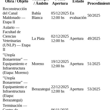
Obra / Objeto
Estado
/ Ámbito
Apertura
Procedimient
Reconstrucción
del Canal
Bahía
05/12/2025
En
50/2025
Maldonado —
Blanca
12:00 hs
evaluación
Etapa II
Aulario —
Facultad de
Ciencias
02/12/2025
La Plata
Apertura
49/2025
Veterinarias
12:00 hs
(UNLP) — Etapa
II
"Utopía
Bonaerense" —
19/12/2025
Equipamiento e
Moreno
Apertura
51/2025
12:00 hs
Infraestructura
(Etapa: Moreno)
"Utopía
Bonaerense" —
Equipamiento e
22/12/2025
Berazategui
Apertura
53/2025
Infraestructura
12:00 hs
(Etapa:
Berazategui)
Terminación —
Centro de
06/11/2025