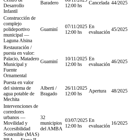
Baradero
Cancelada
44/2025
Desarrollo
12:00 hs
Infantil
Construcción de
complejo
07/11/2025
En
polideportivo
Guaminí
45/2025
12:00 hs
evaluación
municipal —
Laguna Alsina
Restauración /
puesta en valor:
Palacio, Matadero
10/11/2025
En
Guaminí
46/2025
Municipal y
12:00 hs
evaluación
Fuente
Ornamental
Puesta en valor
del sistema de
Alberti /
26/11/2025
Apertura
48/2025
agua potable de
Bragado
12:00 hs
Mechita
Intervenciones de
corredores
urbanos —
32
03/07/2025
En
Movilidad y
municipios
16/2025
12:00 hs
evaluación
Accesibilidad
del AMBA
Sostenible (MAS)
PBA — Etapa II