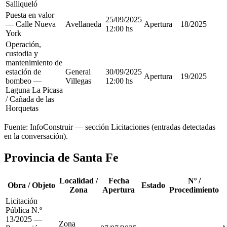
Salliqueló
Puesta en valor
25/09/2025
— Calle Nueva
Avellaneda
Apertura
18/2025
12:00 hs
York
Operación,
custodia y
mantenimiento de
estación de
General
30/09/2025
Apertura
19/2025
bombeo —
Villegas
12:00 hs
Laguna La Picasa
/ Cañada de las
Horquetas
Fuente: InfoConstruir — sección Licitaciones (entradas detectadas
en la conversación).
Provincia de Santa Fe
Localidad /
Fecha
Nº /
Obra / Objeto
Estado
Zona
Apertura
Procedimiento
Licitación
Pública N.º
13/2025 —
Zona