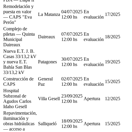
Remodelación y
puesta en valor
04/07/2025
En
La Matanza
17/2025
— CAPS "Eva
12:00 hs
evaluación
Perón"
Complejo de
piletas — Quinta
07/07/2025
En
Daireaux
18/2025
Municipal
12:00 hs
evaluación
Daireaux
Nueva E.T. J. B.
Casas 33/13,2 kV
30/07/2025
En
y nueva E.T.
Patagones
19/2025
12:00 hs
evaluación
Bahía San Blas
33/13,2 kV
Construcción de
General
02/07/2025
En
15/2025
CAPS
Paz
12:00 hs
evaluación
Hospital
Subzonal de
23/09/2025
Villa Gesell
Apertura
12/2025
Agudos Carlos
12:00 hs
Idaho Gesell
Repavimentación,
iluminación y
18/09/2025
obras hidráulicas
Salliqueló
Apertura
15/2025
12:00 hs
— acceso a