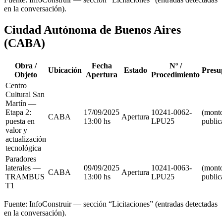
en la conversación).
Ciudad Autónoma de Buenos Aires
(CABA)
Obra /
Fecha
Nº /
Ubicación
Estado
Presu
Objeto
Apertura
Procedimiento
Centro
Cultural San
Martín —
Etapa 2:
17/09/2025
10241-0062-
(mont
CABA
Apertura
puesta en
13:00 hs
LPU25
public
valor y
actualización
tecnológica
Paradores
laterales —
09/09/2025
10241-0063-
(mont
CABA
Apertura
TRAMBUS
13:00 hs
LPU25
public
T1
Fuente: InfoConstruir — sección “Licitaciones” (entradas detectadas
en la conversación).