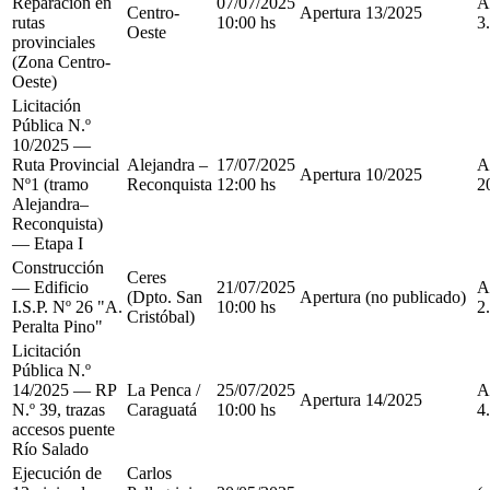
Reparación en
07/07/2025
A
Centro-
Apertura
13/2025
rutas
10:00 hs
3
Oeste
provinciales
(Zona Centro-
Oeste)
Licitación
Pública N.º
10/2025 —
Ruta Provincial
Alejandra –
17/07/2025
A
Apertura
10/2025
Nº1 (tramo
Reconquista
12:00 hs
2
Alejandra–
Reconquista)
— Etapa I
Construcción
Ceres
— Edificio
21/07/2025
A
(Dpto. San
Apertura
(no publicado)
I.S.P. Nº 26 "A.
10:00 hs
2
Cristóbal)
Peralta Pino"
Licitación
Pública N.º
14/2025 — RP
La Penca /
25/07/2025
A
Apertura
14/2025
N.º 39, trazas
Caraguatá
10:00 hs
4
accesos puente
Río Salado
Ejecución de
Carlos