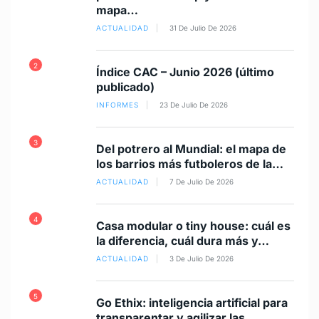
mapa…
ACTUALIDAD
31 De Julio De 2026
2
7
Índice CAC – Junio 2026 (último
publicado)
INFORMES
23 De Julio De 2026
8
3
Del potrero al Mundial: el mapa de
los barrios más futboleros de la…
ACTUALIDAD
7 De Julio De 2026
4
9
Casa modular o tiny house: cuál es
la diferencia, cuál dura más y…
ACTUALIDAD
3 De Julio De 2026
5
Go Ethix: inteligencia artificial para
transparentar y agilizar las