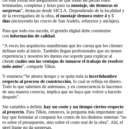
De esta forma nos aseguramos de que todas las piezas estén
terminadas, completas y listas para su
montaje, sin demoras ni
sorpresas
”, destacan desde SICLA. Dependiendo de la localidad y
de la envergadura de la obra,
el montaje demora entre 4 y 5
días
(incluyendo las cruces de San Andrés, refuerzos y anclajes).
Para que todo eso suceda, el gemelo digital debe construirse
con
información de calidad
.
“A veces los arquitectos manifiestan que les cuesta que los clientes
definan todo al inicio. También llegan profesionales que no tienen
experiencia y nosotros les damos ese soporte para explicar al
cliente
cuáles son las ventajas de tomarse el trabajo de resolver
todo antes
”, comparte Tilkin.
Y enumera:“Se ahorra tiempo y se quita toda la
incertidumbre
respecto al proceso de construcción
, lo cual se refleja en dinero.
Todo lo que sabemos de antemano, y en consecuencia lo hacemos
de una manera correcta, implica que no haya que volver a hacerlo
después”.
Sin variables a definir,
hay un costo y un tiempo ciertos respecto
al proyecto
. Para Tilkin, entonces, la pregunta más importante que
hay que formular al comparar los costos de los distintos sistemas “no
es sobre el presupuesto, sino sobre el costo real de la obra”. Ahí, el
steel frame no da sorpresas.