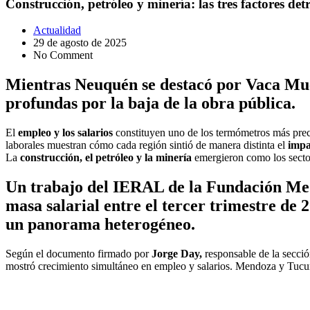
Construcción, petróleo y minería: las tres factores de
Actualidad
29 de agosto de 2025
No Comment
Mientras Neuquén se destacó por Vaca Muer
profundas por la baja de la obra pública.
El
empleo y los salarios
constituyen uno de los termómetros más prec
laborales muestran cómo cada región sintió de manera distinta el
impa
La
construcción, el petróleo y la minería
emergieron como los sector
Un trabajo del IERAL de la Fundación Medi
masa salarial entre el tercer trimestre de 
un panorama heterogéneo.
Según el documento firmado por
Jorge Day,
responsable de la secci
mostró crecimiento simultáneo en empleo y salarios. Mendoza y Tucumá