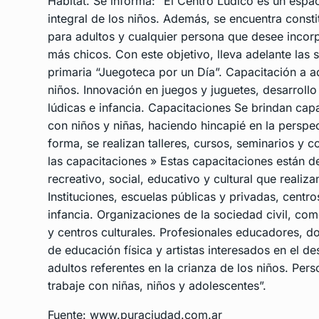
Hábitat. Se informa: “El Centro Lúdico es un espac
integral de los niños. Además, se encuentra const
para adultos y cualquier persona que desee incorp
más chicos. Con este objetivo, lleva adelante las sig
primaria “Juegoteca por un Día”. Capacitación a ad
niños. Innovación en juegos y juguetes, desarrollo
lúdicas e infancia. Capacitaciones Se brindan capa
con niños y niñas, haciendo hincapié en la perspe
forma, se realizan talleres, cursos, seminarios y 
las capacitaciones » Estas capacitaciones están d
recreativo, social, educativo y cultural que realiza
Instituciones, escuelas públicas y privadas, centro
infancia. Organizaciones de la sociedad civil, com
y centros culturales. Profesionales educadores, d
de educación física y artistas interesados en el de
adultos referentes en la crianza de los niños. Pe
trabaje con niñas, niños y adolescentes”.
Fuente: www.puraciudad.com.ar