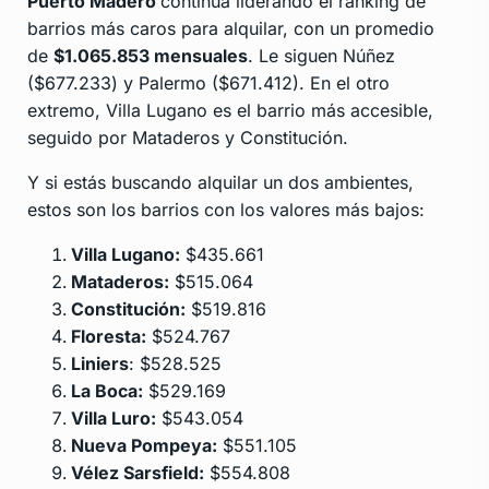
Puerto Madero
continúa liderando el ranking de
barrios más caros para alquilar, con un promedio
de
$1.065.853 mensuales
. Le siguen Núñez
($677.233) y Palermo ($671.412). En el otro
extremo, Villa Lugano es el barrio más accesible,
seguido por Mataderos y Constitución.
Y si estás buscando alquilar un dos ambientes,
estos son los barrios con los valores más bajos:
Villa Lugano:
$435.661
Mataderos:
$515.064
Constitución:
$519.816
Floresta:
$524.767
Liniers
: $528.525
La Boca:
$529.169
Villa Luro:
$543.054
Nueva Pompeya:
$551.105
Vélez Sarsfield:
$554.808