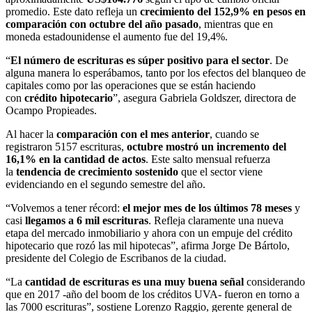
promedio. Este dato refleja un
crecimiento del 152,9% en pesos en
comparación con octubre del año pasado
, mientras que en
moneda estadounidense el aumento fue del 19,4%.
“
El número de escrituras es súper positivo para el sector
. De
alguna manera lo esperábamos, tanto por los efectos del blanqueo de
capitales como por las operaciones que se están haciendo
con
crédito hipotecario
”, asegura Gabriela Goldszer, directora de
Ocampo Propieades.
Al hacer la
comparación con el mes anterior
, cuando se
registraron 5157 escrituras,
octubre mostró un incremento del
16,1% en la cantidad de actos
. Este salto mensual refuerza
la
tendencia de crecimiento sostenido
que el sector viene
evidenciando en el segundo semestre del año.
“Volvemos a tener récord:
el mejor mes de los últimos 78 meses
y
casi
llegamos a 6 mil escrituras
. Refleja claramente una nueva
etapa del mercado inmobiliario y ahora con un empuje del crédito
hipotecario que rozó las mil hipotecas”, afirma Jorge De Bártolo,
presidente del Colegio de Escribanos de la ciudad.
“La
cantidad de escrituras es una muy buena señal
considerando
que en 2017 -año del boom de los créditos UVA- fueron en torno a
las 7000 escrituras”, sostiene Lorenzo Raggio, gerente general de