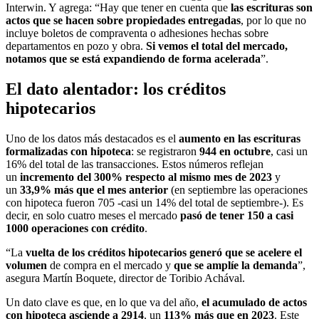
Interwin. Y agrega: “Hay que tener en cuenta que
las escrituras son
actos que se hacen sobre propiedades entregadas
, por lo que no
incluye boletos de compraventa o adhesiones hechas sobre
departamentos en pozo y obra.
Si vemos el total del mercado,
notamos que se está expandiendo de forma acelerada
”.
El dato alentador: los créditos
hipotecarios
Uno de los datos más destacados es el
aumento en las escrituras
formalizadas con hipoteca
: se registraron
944 en octubre
, casi un
16% del total de las transacciones. Estos números reflejan
un
incremento del 300% respecto al mismo mes de 2023
y
un
33,9% más que el mes anterior
(en septiembre las operaciones
con hipoteca fueron 705 -casi un 14% del total de septiembre-). Es
decir, en solo cuatro meses el mercado
pasó de tener 150 a casi
1000 operaciones con crédito
.
“La
vuelta de los créditos hipotecarios generó que se acelere el
volumen
de compra en el mercado y
que se amplíe la demanda
”,
asegura Martín Boquete, director de Toribio Achával.
Un dato clave es que, en lo que va del año,
el acumulado de actos
con hipoteca asciende a 2914
, un
113% más que en 2023
. Este