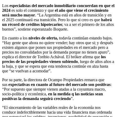
Los
especialistas del mercado inmobiliario concuerdan en que el
2024
es solo el comienzo y que
el año que viene el crecimiento
será mucho mayor
. “La Argentina está en años de transición y en
el 2025 continuará esa transición. Pero lo que si creo es que
habrá
un récord de créditos hipotecarios
; va a ser el primero de los años
buenos”, sostiene esperanzado Boquete.
En cuanto a los
niveles de oferta,
todavía continúan estando bajos.
“Hay gente que ahora no quiere vender; hay otros que si; y después
existen algunos que ponen sus propiedades en el mercado pero a
precios no convalidados por la demanda porque no tienen apuro”,
explica el director de Toribio Achával. El bróker afirma que
los
precios de las propiedades vienen subiendo
, luego de años años a
la baja, y que se espera que esta tendencia continúe en alza hasta
que “se vuelvan a acomodar”.
Por su parte, la directora de Ocampo Propiedades remarca que
sus
expectativas en cuanto al futuro del mercado son positivas
:
“Por supuesto que siempre vienen atadas a la coyuntura macro,
socio-política y económica,
en la medida q las noticias sean
positivas la demanda seguirá creciendo
”.
“El sinceramiento de las variables reales de la economía nos
conduce indefectiblemente hacia una vida financiera mas ordenada
que potenciará los créditos, inversiones, posibilidad de expansión y