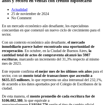
años y récord en ventas con crédito hipotecario
Actualidad
25 de noviembre de 2024
No Comment
En un mercado económico aún desafiante, los especialistas
concuerdan en que comenzó un nuevo ciclo de crecimiento para el
sector.
Con un contexto económico aún desafiante,
el
mercado
inmobiliario
parece haber encontrado una oportunidad de
recuperación
. En octubre, en la Ciudad de Buenos Aires,
la
cantidad total de
actos de compraventa
alcanzó las 5987
escrituras
, marcando un incremento del 31,3% respecto al mismo
mes de 2023.
Este repunte confirma
el mejor mes de los últimos seis años
para el
sector, con un
monto total de transacciones que ascendió a
$635.115 millones
, lo que representa un alza interanual del 232,1%,
de acuerdo a los datos aportados por el Colegio de Escribanos de la
ciudad.
De esta manera, el
monto promedio de cada escritura fue de
$106.082.380
, lo que equivale a
aproximadamente
US$104.776
según el tipo de cambio oficial