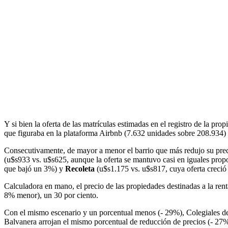
Y si bien la oferta de las matrículas estimadas en el registro de la pr
que figuraba en la plataforma Airbnb (7.632 unidades sobre 208.934) v
Consecutivamente, de mayor a menor el barrio que más redujo su pre
(u$s933 vs. u$s625, aunque la oferta se mantuvo casi en iguales prop
que bajó un 3%) y
Recoleta
(u$s1.175 vs. u$s817, cuya oferta creció
Calculadora en mano, el precio de las propiedades destinadas a la re
8% menor), un 30 por ciento.
Con el mismo escenario y un porcentual menos (- 29%), Colegiales de
Balvanera arrojan el mismo porcentual de reducción de precios (- 27%