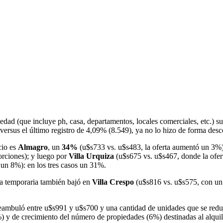
opiedad (que incluye ph, casa, departamentos, locales comerciales, etc.) 
ersus el último registro de 4,09% (8.549), ya no lo hizo de forma desc
cio es
Almagro
, un
34%
(u$s733 vs. u$s483, la oferta aumentó un 3%
orciones); y luego por
Villa Urquiza
(u$s675 vs. u$s467, donde la ofe
 un 8%): en los tres casos un 31%.
nta temporaria también bajó en
Villa Crespo
(u$s816 vs. u$s575, con un
ambuló entre u$s991 y u$s700 y una cantidad de unidades que se reduj
) y de crecimiento del número de propiedades (6%) destinadas al alquil