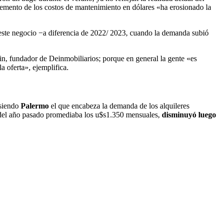
ncremento de los costos de mantenimiento en dólares «ha erosionado la
na este negocio −a diferencia de 2022/ 2023, cuando la demanda subió
in, fundador de Deinmobiliarios; porque en general la gente «es
 oferta», ejemplifica.
 siendo
Palermo
el que encabeza la demanda de los alquileres
 del año pasado promediaba los u$s1.350 mensuales,
disminuyó luego