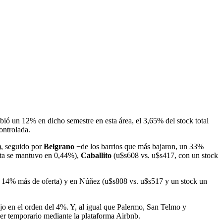
subió un 12% en dicho semestre en esta área, el 3,65% del stock total
ontrolada.
), seguido por
Belgrano
−de los barrios que más bajaron, un 33%
rta se mantuvo en 0,44%),
Caballito
(u$s608 vs. u$s417, con un stock
 14% más de oferta) y en Núñez (u$s808 vs. u$s517 y un stock un
o en el orden del 4%. Y, al igual que Palermo, San Telmo y
er temporario mediante la plataforma Airbnb.