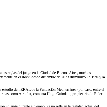
a las reglas del juego en la Ciudad de Buenos Aires, muchos
ectamente en el stock: desde diciembre de 2023 disminuyó un 19% y la
un estudio del IERAL de la Fundación Mediterránea (por caso, entre el
taformas como Airbnb», comenta Hugo Guindani, propietario de Euler
on un auge durante el verano, ya no reflejan la realidad actual del