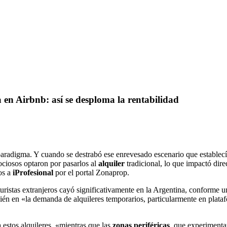
en Airbnb: así se desploma la rentabilidad
aradigma. Y cuando se destrabó ese enrevesado escenario que establecí
ociosos optaron por pasarlos al
alquiler
tradicional, lo que impactó dir
os a
iProfesional
por el portal Zonaprop.
turistas extranjeros cayó significativamente en la Argentina, conforme 
bién en «la demanda de alquileres temporarios, particularmente en pla
 estos alquileres, «mientras que las
zonas periféricas
, que experimentar