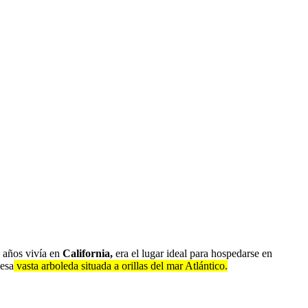
s años vivía en
California,
era el lugar ideal para hospedarse en
 esa
vasta arboleda situada a orillas del mar Atlántico.