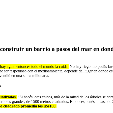
onstruir un barrio a pasos del mar en donde
 hay agua, entonces todo el mundo la cuida.
No hay riego, no podés lavar
e ser respetuoso con el medioambiente, depende del lugar en donde est
 vendió en una suma millonaria.
e
cuadrados.
“Si hacés lotes chicos, más de la mitad de los árboles se cor
er lotes grandes, de 1500 metros cuadrados. Entonces, tenés tu casa de
ro cuadrado promedia los u$s100.