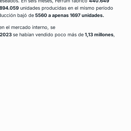
eseados. En seis meses, Ferrum fabricó
440.649
894.059
unidades producidas en el mismo período
oducción bajó de
5560 a apenas 1697 unidades.
 en el mercado interno, se
2023
se habían vendido poco más de
1,13 millones
,