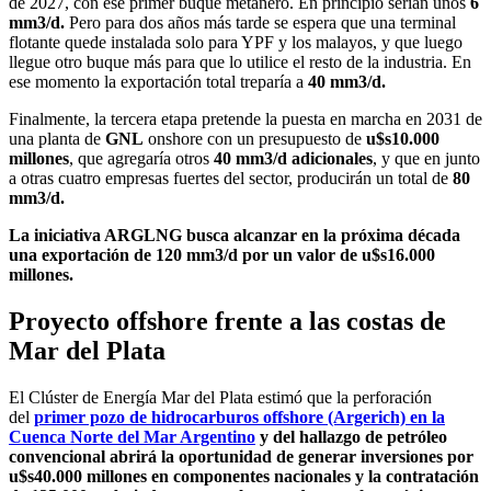
de 2027, con ese primer buque metanero. En principio serían unos
6
mm3/d.
Pero para dos años más tarde se espera que una terminal
flotante quede instalada solo para YPF y los malayos, y que luego
llegue otro buque más para que lo utilice el resto de la industria. En
ese momento la exportación total treparía a
40 mm3/d.
Finalmente, la tercera etapa pretende la puesta en marcha en 2031 de
una planta de
GNL
onshore con un presupuesto de
u$s10.000
millones
, que agregaría otros
40 mm3/d adicionales
, y que en junto
a otras cuatro empresas fuertes del sector, producirán un total de
80
mm3/d.
La iniciativa ARGLNG busca alcanzar en la próxima década
una exportación de 120 mm3/d por un valor de u$s16.000
millones.
Proyecto offshore frente a las costas de
Mar del Plata
El Clúster de Energía Mar del Plata estimó que la perforación
del
primer pozo de hidrocarburos offshore (Argerich) en la
Cuenca Norte del Mar Argentino
y del hallazgo de petróleo
convencional abrirá la oportunidad de generar inversiones por
u$s40.000 millones en componentes nacionales y la contratación