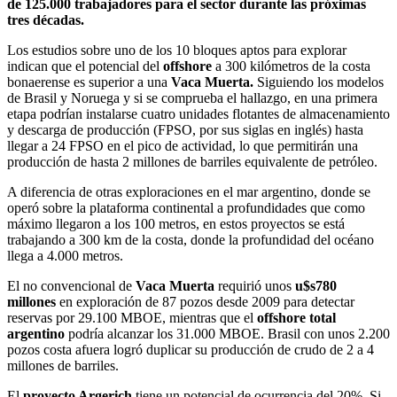
de 125.000 trabajadores para el sector durante las próximas
tres décadas.
Los estudios sobre uno de los 10 bloques aptos para explorar
indican que el potencial del
offshore
a 300 kilómetros de la costa
bonaerense es superior a una
Vaca Muerta.
Siguiendo los modelos
de Brasil y Noruega y si se comprueba el hallazgo, en una primera
etapa podrían instalarse cuatro unidades flotantes de almacenamiento
y descarga de producción (FPSO, por sus siglas en inglés) hasta
llegar a 24 FPSO en el pico de actividad, lo que permitirán una
producción de hasta 2 millones de barriles equivalente de petróleo.
A diferencia de otras exploraciones en el mar argentino, donde se
operó sobre la plataforma continental a profundidades que como
máximo llegaron a los 100 metros, en estos proyectos se está
trabajando a 300 km de la costa, donde la profundidad del océano
llega a 4.000 metros.
El no convencional de
Vaca Muerta
requirió unos
u$s780
millones
en exploración de 87 pozos desde 2009 para detectar
reservas por 29.100 MBOE, mientras que el
offshore total
argentino
podría alcanzar los 31.000 MBOE. Brasil con unos 2.200
pozos costa afuera logró duplicar su producción de crudo de 2 a 4
millones de barriles.
El
proyecto Argerich
tiene un potencial de ocurrencia del 20%. Si