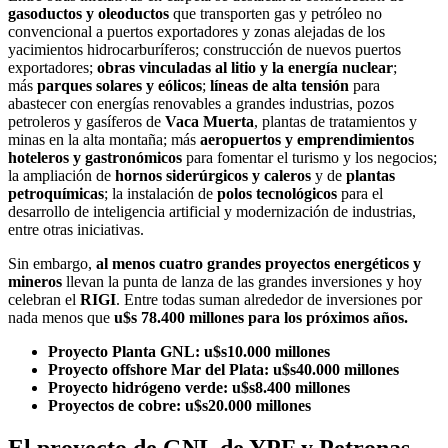
gasoductos y oleoductos
que transporten gas y petróleo no
convencional a puertos exportadores y zonas alejadas de los
yacimientos hidrocarburíferos; construcción de nuevos puertos
exportadores;
obras vinculadas al litio y la energía nuclear
;
más
parques solares y eólicos
;
líneas de alta tensión
para
abastecer con energías renovables a grandes industrias, pozos
petroleros y gasíferos de
Vaca Muerta
, plantas de tratamientos y
minas en la alta montaña; más
aeropuertos y emprendimientos
hoteleros y gastronómicos
para fomentar el turismo y los negocios;
la ampliación de
hornos siderúrgicos y caleros
y de
plantas
petroquímicas
; la instalación de
polos tecnológicos
para el
desarrollo de inteligencia artificial y modernización de industrias,
entre otras iniciativas.
Sin embargo,
al menos cuatro grandes proyectos energéticos y
mineros
llevan la punta de lanza de las grandes inversiones y hoy
celebran el
RIGI
. Entre todas suman alrededor de inversiones por
nada menos que
u$s 78.400 millones para los próximos años.
Proyecto Planta GNL: u$s10.000 millones
Proyecto offshore Mar del Plata: u$s40.000 millones
Proyecto hidrógeno verde: u$s8.400 millones
Proyectos de cobre: u$s20.000 millones