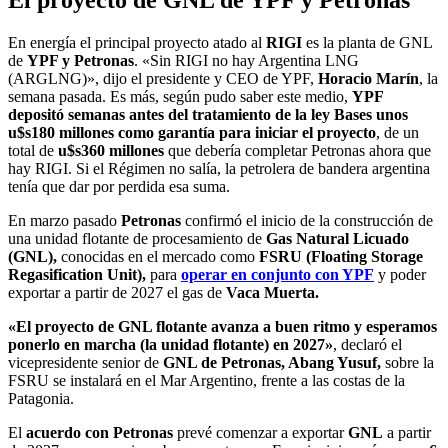
El proyecto de GNL de YPF y Petronas
En energía el principal proyecto atado al
RIGI
es la planta de GNL
de
YPF y Petronas
. «Sin RIGI no hay Argentina LNG
(ARGLNG)», dijo el presidente y CEO de YPF,
Horacio Marín
, la
semana pasada. Es más, según pudo saber este medio,
YPF
depositó semanas antes del tratamiento de la ley Bases unos
u$s180 millones como garantía para iniciar el proyecto
, de un
total de
u$s360 millones
que debería completar Petronas ahora que
hay RIGI. Si el Régimen no salía, la petrolera de bandera argentina
tenía que dar por perdida esa suma.
En marzo pasado
Petronas
confirmó el inicio de la construcción de
una unidad flotante de procesamiento de
Gas Natural Licuado
(GNL),
conocidas en el mercado como
FSRU (Floating Storage
Regasification Unit),
para
operar en conjunto con YPF
y poder
exportar a partir de 2027 el gas de
Vaca Muerta.
«El proyecto de GNL flotante avanza a buen ritmo y esperamos
ponerlo en marcha (la unidad flotante) en 2027»
, declaró el
vicepresidente senior de
GNL de Petronas, Abang Yusuf,
sobre la
FSRU se instalará en el Mar Argentino, frente a las costas de la
Patagonia.
El
acuerdo con Petronas
prevé comenzar a exportar
GNL
a partir