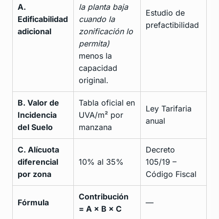
A.
la planta baja
Estudio de
Edificabilidad
cuando la
prefactibilidad
adicional
zonificación lo
permita)
menos la
capacidad
original.
B. Valor de
Tabla oficial en
Ley Tarifaria
Incidencia
UVA/m² por
anual
del Suelo
manzana
C. Alícuota
Decreto
diferencial
10% al 35%
105/19 –
por zona
Código Fiscal
Contribución
Fórmula
—
= A × B × C