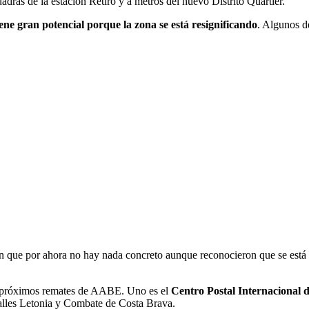
uadras de la estación Retiro y a metros del nuevo Distrito Quartier.
ene gran potencial porque la zona se está resignificando
. Algunos de
que por ahora no hay nada concreto aunque reconocieron que se está t
e próximos remates de AABE. Uno es el
Centro Postal Internacional 
calles Letonia y Combate de Costa Brava.