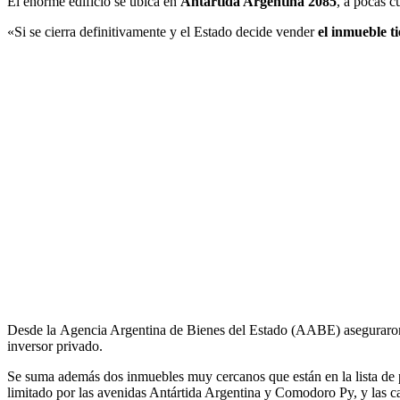
El enorme edificio se ubica en
Antártida Argentina 2085
, a pocas c
«Si se cierra definitivamente y el Estado decide vender
el inmueble ti
Desde la Agencia Argentina de Bienes del Estado (AABE) aseguraron 
inversor privado.
Se suma además dos inmuebles muy cercanos que están en la lista d
limitado por las avenidas Antártida Argentina y Comodoro Py, y las 