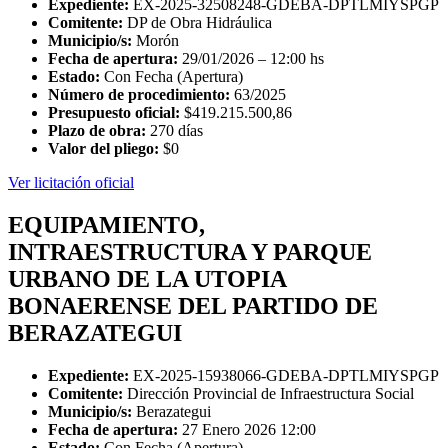
Expediente:
EX-2025-32508248-GDEBA-DPTLMIYSPGP
Comitente:
DP de Obra Hidráulica
Municipio/s:
Morón
Fecha de apertura:
29/01/2026 – 12:00 hs
Estado:
Con Fecha (Apertura)
Número de procedimiento:
63/2025
Presupuesto oficial:
$419.215.500,86
Plazo de obra:
270 días
Valor del pliego:
$0
Ver licitación oficial
EQUIPAMIENTO,
INTRAESTRUCTURA Y PARQUE
URBANO DE LA UTOPIA
BONAERENSE DEL PARTIDO DE
BERAZATEGUI
Expediente:
EX-2025-15938066-GDEBA-DPTLMIYSPGP
Comitente:
Dirección Provincial de Infraestructura Social
Municipio/s:
Berazategui
Fecha de apertura:
27 Enero 2026 12:00
Estado:
Con Fecha (Apertura)