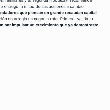
gos, familiares y tu segunda hipoteca», recomienda
do entregó la mitad de sus acciones a cambio
undadores que piensan en grande recaudan capital
ción no arregla un negocio roto. Primero, validá tu
n por impulsar un crecimiento que ya demostraste
,