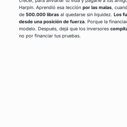
crecer, para alivianar tu vida y pagarle a tus ami
Harpin. Aprendió esa lección
por las malas
, cuan
de
500.000 libras
al quedarse sin liquidez.
Los f
desde una posición de fuerza
. Porque la financia
modelo. Después, dejá que los inversores
compita
no por financiar tus pruebas.