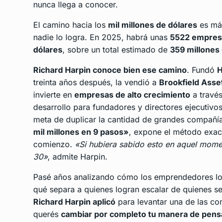
nunca llega a conocer.
El camino hacia los
mil millones de dólares
es más
nadie lo logra. En 2025, habrá unas
5522 empres
dólares
, sobre un total estimado de
359 millones
Richard Harpin
conoce bien ese camino
. Fundó
treinta años después, la vendió a
Brookfield Ass
invierte en
empresas de alto crecimiento
a travé
desarrollo para fundadores y directores ejecutiv
meta de duplicar la cantidad de grandes compañía
mil millones en 9 pasos»
, expone el método exac
comienzo.
«Si hubiera sabido esto en aquel mome
30»
, admite Harpin.
Pasé años analizando cómo los emprendedores lo
qué separa a quienes logran escalar de quienes s
Richard Harpin aplicó
para levantar una de las co
querés
cambiar por completo tu manera de pensa