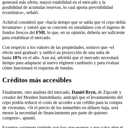
generará más oferta, mayor estabilidad en el mercado y la
posibilidad de acumular reservas, lo cual aporta previsibilidad
económica», señaló.
Achával consideró que «hacía tiempo que se sabía que el cepo debía
levantarse» y valoró que se concrete en simultáneo con el ingreso de
fondos frescos del
FMI
, lo que, en su opinión, debería ser suficiente
para estabilizar el mercado.
Con respecto a los valores de las propiedades, sostuvo que «el
efecto será gradual» y ratificó su proyección de una suba de
hasta
10%
en el año. Aun así, advirtió que el mercado necesitará
tiempo para adaptarse al nuevo régimen cambiario y para evaluar
cómo funcionará el esquema de bandas.
Créditos más accesibles
Finalmente, otro analista del mercado,
Daniel Bryn,
de Zipcode y
creador del Monitor Inmobiliario, anticipó que el levantamiento del
cepo podría reducir el costo de acceder a un crédito para la compra
de viviendas. «Si el precio de los inmuebles en dólares baja, será
menor la necesidad de financiamiento por parte de quienes
compren», apuntó.
Expertos sostienen también que hay que esperar a que valor abre el