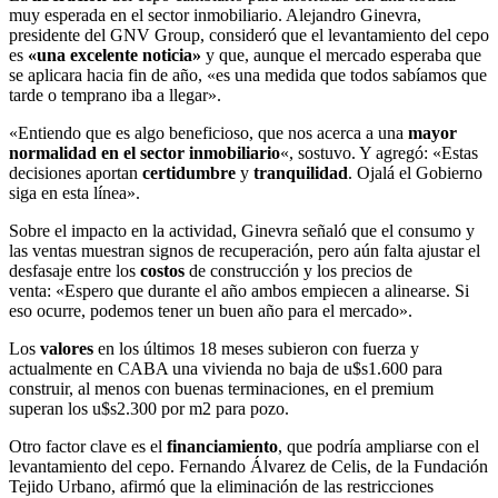
muy esperada en el sector inmobiliario. Alejandro Ginevra,
presidente del GNV Group, consideró que el levantamiento del cepo
es
«una excelente noticia»
y que, aunque el mercado esperaba que
se aplicara hacia fin de año, «es una medida que todos sabíamos que
tarde o temprano iba a llegar».
«Entiendo que es algo beneficioso, que nos acerca a una
mayor
normalidad en el sector inmobiliario
«, sostuvo. Y agregó: «Estas
decisiones aportan
certidumbre
y
tranquilidad
. Ojalá el Gobierno
siga en esta línea».
Sobre el impacto en la actividad, Ginevra señaló que el consumo y
las ventas muestran signos de recuperación, pero aún falta ajustar el
desfasaje entre los
costos
de construcción y los precios de
venta: «Espero que durante el año ambos empiecen a alinearse. Si
eso ocurre, podemos tener un buen año para el mercado».
Los
valores
en los últimos 18 meses subieron con fuerza y
actualmente en CABA una vivienda no baja de u$s1.600 para
construir, al menos con buenas terminaciones, en el premium
superan los u$s2.300 por m2 para pozo.
Otro factor clave es el
financiamiento
, que podría ampliarse con el
levantamiento del cepo. Fernando Álvarez de Celis, de la Fundación
Tejido Urbano, afirmó que la eliminación de las restricciones