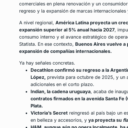
comerciales en plena renovación y un consumidor 
regreso y la expansión de marcas internacionales 
A nivel regional,
América Latina proyecta un crec
expansión superior al 5% anual hacia 2027
, impu
consumo interno y el avance estratégico de oper
Statista. En ese contexto,
Buenos Aires vuelve a 
expansión de compañías internacionales.
Ya hay señales concretas.
Decathlon confirmó su regreso a la Argentin
López,
prevista para octubre de 2025, y un 
adicionales en el corto plazo.
Indian, la cadena uruguaya
, acaba de inaugu
contratos firmados en la avenida Santa Fe 
Plata.
Victoria’s Secret
reingresó al país bajo un 
en belleza y accesorios, y
ya proyecta su
fl
H&M, aunque aún no opera localmente, ha e