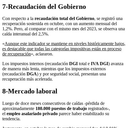
7-Recaudación del Gobierno
Con respecto a la
recaudación total del Gobierno
, se registró una
recuperación sostenida en octubre, con un aumento mensual del
1,2%. Pero, al comparar con el mismo mes del 2023, se observa una
caída interanual del 2,5%.
«
Aunque este indicador se mantiene en niveles históricamente bajos,
es destacable que todas las categorías impositivas están en proceso
de recuperación
«, aclararon.
Los impuestos internos (recaudación
DGI
total e
IVA DGI
) avanza
de manera más lenta, mientras que los impuestos externos
(recaudación
DGA
) y por seguridad social, presentan una
recuperación más acelerada.
8-Mercado laboral
Luego de doce meses consecutivos de caídas -pérdida de
aproximadamente
180.000 puestos de trabajo
registrados-,
el
empleo asalariado privado
parece haber estabilizado su
tendencia.