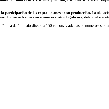
ladas mensuales entre Escobar y Santiago del Estero.
Vamos a duplic
la participación de las exportaciones en su producción.
La ubicació
s, lo que se traduce en menores costos logísticos
«, detalló el ejecut
a fábrica dará trabajo directo a 150 personas, además de numerosos puest