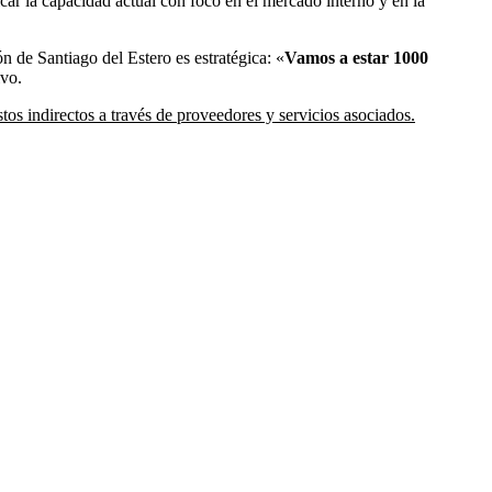
ar la capacidad actual con foco en el mercado interno y en la
n de Santiago del Estero es estratégica: «
Vamos a estar 1000
ivo.
os indirectos a través de proveedores y servicios asociados.