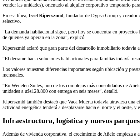
vender las unidades), orientado al alquiler corporativo temporario para
En esa línea,
Issel Kiperszmid
, fundador de Dypsa Group y creador 
selectivo.
“La demanda habitacional sigue, pero hoy se concentra en proyectos b
de quienes ya operan en la zona”, explicó.
Kiperszmid aclaró que gran parte del desarrollo inmobiliario todavía a
“El derrame hacia soluciones habitacionales para familias todavía resu
Los valores muestran diferencias importantes según ubicación y prest
mensuales.
“En Wenelen Suites, uno de los complejos más consolidados de Añelo
unidades a u$s128.800 con entrega en seis meses”, detalló.
Kiperszmid también destacó que Vaca Muerta todavía atraviesa una eta
actividad energética tenderá a desplazarse hacia el norte y el oeste, 
Infraestructura, logística y nuevos parques
Además de vivienda corporativa, el crecimiento de Añelo empieza a abr