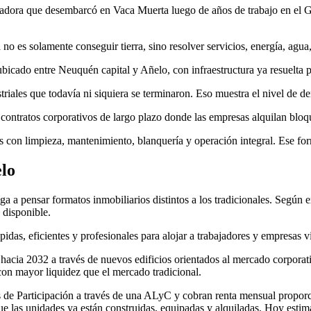
adora que desembarcó en Vaca Muerta luego de años de trabajo en el 
es solamente conseguir tierra, sino resolver servicios, energía, agua,
ubicado entre Neuquén capital y Añelo, con infraestructura ya resuelta p
iales que todavía ni siquiera se terminaron. Eso muestra el nivel de d
 contratos corporativos de largo plazo donde las empresas alquilan bloq
jos con limpieza, mantenimiento, blanquería y operación integral. Ese fo
lo
a a pensar formatos inmobiliarios distintos a los tradicionales. Según 
 disponible.
as, eficientes y profesionales para alojar a trabajadores y empresas vi
cia 2032 a través de nuevos edificios orientados al mercado corporati
on mayor liquidez que el mercado tradicional.
s de Participación a través de una ALyC y cobran renta mensual proporc
que las unidades ya están construidas, equipadas y alquiladas. Hoy esti