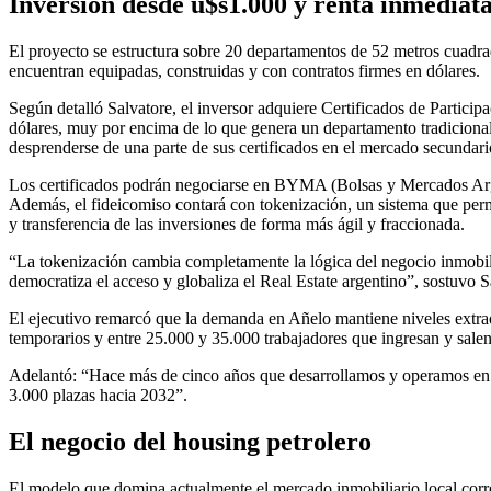
Inversión desde u$s1.000 y renta inmediat
El proyecto se estructura sobre 20 departamentos de 52 metros cuadrad
encuentran equipadas, construidas y con contratos firmes en dólares.
Según detalló Salvatore, el inversor adquiere Certificados de Partici
dólares, muy por encima de lo que genera un departamento tradicional
desprenderse de una parte de sus certificados en el mercado secundari
Los certificados podrán negociarse en BYMA (Bolsas y Mercados Argen
Además, el fideicomiso contará con tokenización, un sistema que permit
y transferencia de las inversiones de forma más ágil y fraccionada.
“La tokenización cambia completamente la lógica del negocio inmobilia
democratiza el acceso y globaliza el Real Estate argentino”, sostuvo S
El ejecutivo remarcó que la demanda en Añelo mantiene niveles extra
temporarios y entre 25.000 y 35.000 trabajadores que ingresan y salen
Adelantó: “Hace más de cinco años que desarrollamos y operamos en 
3.000 plazas hacia 2032”.
El negocio del housing petrolero
El modelo que domina actualmente el mercado inmobiliario local corre