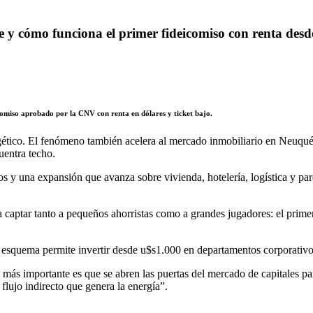
e y cómo funciona el primer fideicomiso con renta des
comiso aprobado por la CNV con renta en dólares y ticket bajo.
ético. El fenómeno también acelera al mercado inmobiliario en Neuquén
uentra techo.
 y una expansión que avanza sobre vivienda, hotelería, logística y parq
 captar tanto a pequeños ahorristas como a grandes jugadores: el prime
quema permite invertir desde u$s1.000 en departamentos corporativos y
 más importante es que se abren las puertas del mercado de capitales 
flujo indirecto que genera la energía”.