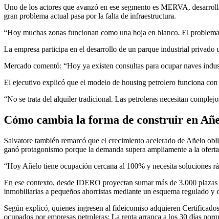
Uno de los actores que avanzó en ese segmento es MERVA, desarroll
gran problema actual pasa por la falta de infraestructura.
“Hoy muchas zonas funcionan como una hoja en blanco. El problema no 
La empresa participa en el desarrollo de un parque industrial privado 
Mercado comentó: “Hoy ya existen consultas para ocupar naves industr
El ejecutivo explicó que el modelo de housing petrolero funciona con
“No se trata del alquiler tradicional. Las petroleras necesitan comple
Cómo cambia la forma de construir en Añe
Salvatore también remarcó que el crecimiento acelerado de Añelo oblig
ganó protagonismo porque la demanda supera ampliamente a la oferta
“Hoy Añelo tiene ocupación cercana al 100% y necesita soluciones rápid
En ese contexto, desde IDERO proyectan sumar más de 3.000 plazas ha
inmobiliarias a pequeños ahorristas mediante un esquema regulado y c
Según explicó, quienes ingresen al fideicomiso adquieren Certificado
ocupados por empresas petroleras: La renta arranca a los 30 días por