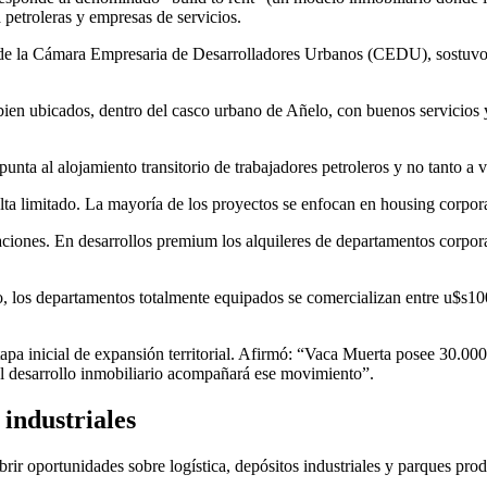
 petroleras y empresas de servicios.
de la Cámara Empresaria de Desarrolladores Urbanos (CEDU), sostuvo
ien ubicados, dentro del casco urbano de Añelo, con buenos servicios y
punta al alojamiento transitorio de trabajadores petroleros y no tanto a 
lta limitado. La mayoría de los proyectos se enfocan en housing corpora
aciones. En desarrollos premium los alquileres de departamentos corpor
, los departamentos totalmente equipados se comercializan entre u$s1
pa inicial de expansión territorial. Afirmó: “Vaca Muerta posee 30.000 
y el desarrollo inmobiliario acompañará ese movimiento”.
 industriales
ir oportunidades sobre logística, depósitos industriales y parques prod