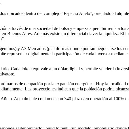
a
os ubicados dentro del complejo “Espacio Añelo”, orientado al alquiler
pación a través de una sociedad de bolsa y empieza a percibir renta a l
 en Buenos Aires. Además existe un diferencial clave: la liquidez. El 
o”.
tinos) y A3 Mercados (plataformas donde podrán negociarse los certif
e representar digitalmente la participación de cada inversor mediante to
rio. Cada token equivale a un dólar digital y permite vender la inversi
alvatore.
ordinarios de ocupación por la expansión energética. Hoy la localidad 
 diariamente. Las proyecciones indican que la población podría alcanza
Añelo. Actualmente contamos con 340 plazas en operación al 100% de o
sponde al denominado “build to rent” (un modelo inmobiliario donde los