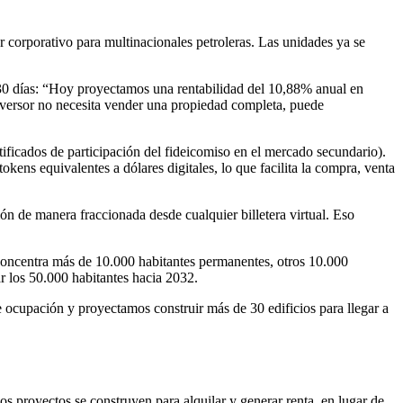
 corporativo para multinacionales petroleras. Las unidades ya se
os 30 días: “Hoy proyectamos una rentabilidad del 10,88% anual en
inversor no necesita vender una propiedad completa, puede
icados de participación del fideicomiso en el mercado secundario).
kens equivalentes a dólares digitales, lo que facilita la compra, venta
ón de manera fraccionada desde cualquier billetera virtual. Eso
concentra más de 10.000 habitantes permanentes, otros 10.000
r los 50.000 habitantes hacia 2032.
cupación y proyectamos construir más de 30 edificios para llegar a
 proyectos se construyen para alquilar y generar renta, en lugar de