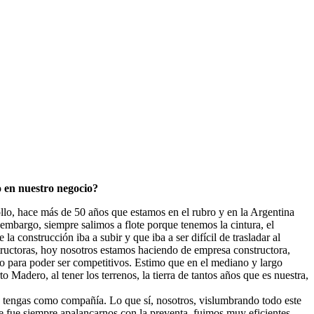
o en nuestro negocio?
ollo, hace más de 50 años que estamos en el rubro y en la Argentina
 embargo, siempre salimos a flote porque tenemos la cintura, el
 construcción iba a subir y que iba a ser difícil de trasladar al
ructoras, hoy nosotros estamos haciendo de empresa constructora,
cio para poder ser competitivos. Estimo que en el mediano y largo
Madero, al tener los terrenos, la tierra de tantos años que es nuestra,
ue tengas como compañía. Lo que sí, nosotros, vislumbrando todo este
e fue siempre apalancarnos con la preventa, fuimos muy eficientes