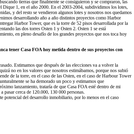
uscando tierras que finalmente se consiguieron y se compraron, las
el Dique 1, en el año 2000. En el 2003-2004, subdividimos los lotes,
enidas, y del resto se vendieron algunos lotes y nosotros nos quedamos
nimos desarrollando año a año distintos proyectos como Harbor
tregar Harbor Tower, que es la torre de 52 pisos desarrollada por la
sentando las dos torres Osten 1 y Osten 2. Osten 1 se está
miento, en pleno desafío de los grandes proyectos que nos toca hoy
lanca tener Casa FOA hoy metida dentro de sus proyectos con
asado. Estimamos que después de las elecciones va a volver la
 quizá no en los valores que nosotros estimábamos, porque nos subió
nde de la torre, en el caso de las Osten, en el caso de Harbour Tower
oyunturalmente se ha demorado un poco y estimamos que
próximo lanzamiento, trataría de que Casa FOA esté dentro de mi
a pasar cerca de 120.000, 130 000 personas.
e potencial del desarrollo inmobiliario, por lo menos en el caso