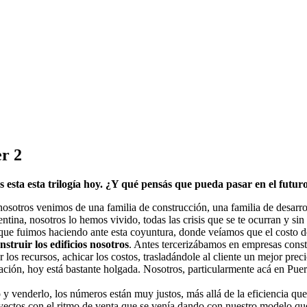
er 2
 esta esta trilogía hoy. ¿Y qué pensás que pueda pasar en el futur
nosotros venimos de una familia de construcción, una familia de desarr
ina, nosotros lo hemos vivido, todas las crisis que se te ocurran y sin
ue fuimos haciendo ante esta coyuntura, donde veíamos que el costo de la
struir los edificios nosotros
. Antes tercerizábamos en empresas const
 los recursos, achicar los costos, trasladándole al cliente un mejor pre
ción, hoy está bastante holgada. Nosotros, particularmente acá en Puerto 
 y venderlo, los números están muy justos, más allá de la eficiencia q
yectos con el ritmo de venta que se venía dando con nuestro modelo qu