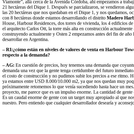
Viamonte”, allá cerca de la Avenida Córdoba, ahí empezamos a trabaj
21 hectáreas del Dique 1. Después se parcializaron, se vendieron algu
las 20 hectáreas que nos quedaban en el Dique 1, y nos quedamos, ocho
con 8 hectáreas donde estamos desarrollando el distrito
Madero Har
House, Harbour Residences, dos torres de vivienda, los 4 edificios de
el arquitecto Carlos Ott, la torre más alta en construcción actualment
construyendo actualmente y Osten 2 empezamos antes del fin de año la
desarrollar en Argentina.
– RI:¿cómo están en niveles de valores de venta en Harbour Tow
respecto a la demanda?
– AG:
En cuestión de precios, hoy tenemos una demanda que coyuntura
demanda una vez que la gente tenga certidumbre del futuro inmediato.
el costo de construcción y no pudimos subir los precios a ese ritmo.
ya estamos entre USD 8.000/10.000 m2, ya que nos quedan muy poquit
próximamente retomemos lo que venía sucediendo hasta hace un mes.
proyecto, me parece que es un impulso enorme. La cantidad de gente
Es un caudal enorme de gente con un target muy apropiado al que nosot
nuestro. Pero entiendo que cualquier desarrollador desearía y aconsej