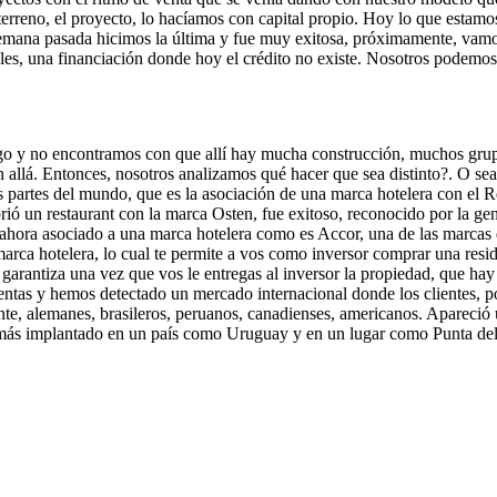
l terreno, el proyecto, lo hacíamos con capital propio. Hoy lo que estamo
emana pasada hicimos la última y fue muy exitosa, próximamente, vamo
ales, una financiación donde hoy el crédito no existe. Nosotros podemos
go y no encontramos con que allí hay mucha construcción, muchos gru
an allá. Entonces, nosotros analizamos qué hacer que sea distinto?. O 
s partes del mundo, que es la asociación de una marca hotelera con el R
rió un restaurant con la marca Osten, fue exitoso, reconocido por la gent
 ahora asociado a una marca hotelera como es Accor, una de las marcas
arca hotelera, lo cual te permite a vos como inversor comprar una reside
 garantiza una vez que vos le entregas al inversor la propiedad, que hay
ntas y hemos detectado un mercado internacional donde los clientes, po
ente, alemanes, brasileros, peruanos, canadienses, americanos. Apareci
demás implantado en un país como Uruguay y en un lugar como Punta del