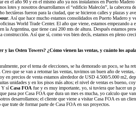
ar en el año 90 y en el mismo año ya nos instalamos en Puerto Madero b
nos lotes y nosotros desarrollamos el “edificio Malecón”, la cabecera d
 hectáreas fueron para la ciudad, que se hicieron calles y plazas y av
bour
. Así que hace mucho estamos consolidados en Puerto Madero y ve
 oficinas World Trade Center. El año que viene, estamos empezando a en
e en la Argentina, que tiene casi 200 mts de altura. Después estamos pre
 construcción. Así que sí, como vos bien decís, estamos en pleno creci
er y las Osten Towers? ¿Cómo vienen las ventas, y cuánto los apa
lmente, por el tema de elecciones, se ha demorado un poco, se ha retr
 Creo que se van a retomar las ventas, tuvimos un buen año de ventas,
 Hoy en precios de venta estamos alrededor de USD 4.500/5.000 m2, depe
as unidades y en los pisos más altos; el nivel de ventas es bueno, c
 Y sí
Casa FOA
fue y es muy importante, yo, si tuviera que hacer un 
 que pasa por Casa FOA que dura un mes es mucha, yo calculo que van 
ros desarrollamos; el cliente que viene a visitar Casa FOA es un client
o que trate de formar parte de Casa FOA en sus proyectos.