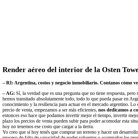
Render aéreo del interior de la Osten Tow
– RI: Argentina, costos y negocio inmobiliario. Contanos cómo ves
– AG:
Sí, la verdad que es una pregunta que no tiene respuesta, pero 
hemos transitado absolutamente todo, todo lo que pueda pasar en Argent
conocimiento y la resiliencia para actuar en el mercado argentino. Lo q
precio de venta, empezamos a ser más eficientes,
nos dedicamos a con
entonces eso hace que podamos invertir mejor el tiempo, invertir mejor
plazo los precios de venta pueden subir para poder acomodar esta situa
hoy no tenemos ese costo que cargar a la tierra.
Yo creo que si hoy tenés que comprar un terreno y hacer un desarrollo
proceso de falta de capacidad de poder solventar o acompañar los pro