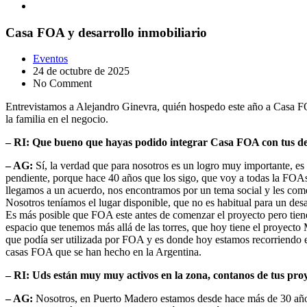
Casa FOA y desarrollo inmobiliario
Eventos
24 de octubre de 2025
No Comment
Entrevistamos a Alejandro Ginevra, quién hospedo este año a Casa FO
la familia en el negocio.
– RI: Que bueno que hayas podido integrar Casa FOA con tus des
– AG:
Sí, la verdad que para nosotros es un logro muy importante, es
pendiente, porque hace 40 años que los sigo, que voy a todas la FOAs y
llegamos a un acuerdo, nos encontramos por un tema social y les come
Nosotros teníamos el lugar disponible, que no es habitual para un des
Es más posible que FOA este antes de comenzar el proyecto pero tiene 
espacio que tenemos más allá de las torres, que hoy tiene el proyect
que podía ser utilizada por FOA y es donde hoy estamos recorriendo e
casas FOA que se han hecho en la Argentina.
– RI: Uds están muy muy activos en la zona, contanos de tus pro
– AG:
Nosotros, en Puerto Madero estamos desde hace más de 30 años,