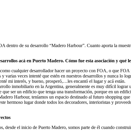
A dentro de su desarrollo “Madero Harbour”. Cuanto aporta la muestra a
arrollos acá en Puerto Madero. Cómo fue esta asociación y qué le
 como cualquier desarrollador hacer un proyecto con FOA, o que FOA par
 varias veces intenté que estén en nuestros desarrollos y nunca lo logré 
nté mi interés, y bueno, prosperó,…les encantó el lugar y acá están.
arrollo inmobiliario en la Argentina, generalmente es muy difícil lograr
que ser un edificio que tenga una transformación, porque en un edifici
o Madero Harbour, teníamos un espacio destinado al futuro shopping qu
ste hermoso lugar donde todos los decoradores, interioristas y proveed
yectos
 desde el inicio de Puerto Madero, somos parte de él cuando construi