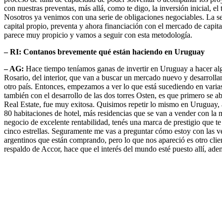
con nuestras preventas, más allá, como te digo, la inversión inicial, e
Nosotros ya venimos con una serie de obligaciones negociables. La s
capital propio, preventa y ahora financiación con el mercado de capit
parece muy propicio y vamos a seguir con esta metodología.
– RI: Contanos brevemente qué están haciendo en Uruguay
– AG:
Hace tiempo teníamos ganas de invertir en Uruguay a hacer al
Rosario, del interior, que van a buscar un mercado nuevo y desarroll
otro país. Entonces, empezamos a ver lo que está sucediendo en varia
también con el desarrollo de las dos torres Osten, es que primero se ab
Real Estate, fue muy exitosa. Quisimos repetir lo mismo en Uruguay,
80 habitaciones de hotel, más residencias que se van a vender con la m
negocio de excelente rentabilidad, tenés una marca de prestigio que te
cinco estrellas. Seguramente me vas a preguntar cómo estoy con las ve
argentinos que están comprando, pero lo que nos apareció es otro cli
respaldo de Accor, hace que el interés del mundo esté puesto allí, a