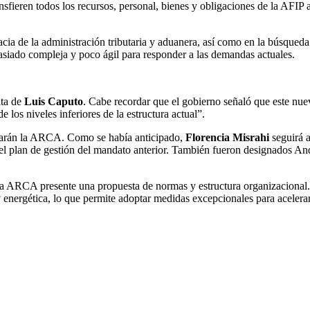
ansfieren todos los recursos, personal, bienes y obligaciones de la AFI
cacia de la administración tributaria y aduanera, así como en la búsqued
asiado compleja y poco ágil para responder a las demandas actuales.
ita de
Luis Caputo
. Cabe recordar que el gobierno señaló que este nue
os niveles inferiores de la estructura actual”.
erarán la ARCA. Como se había anticipado,
Florencia Misrahi
seguirá 
el plan de gestión del mandato anterior. También fueron designados An
de la ARCA presente una propuesta de normas y estructura organizacional
 energética, lo que permite adoptar medidas excepcionales para acelera