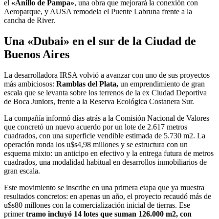
el
«Anillo de Pampa»
, una obra que mejorará la conexión con
Aeroparque, y AUSA remodela el Puente Labruna frente a la
cancha de River.
Una «Dubai» en el sur de la Ciudad de
Buenos Aires
La desarrolladora IRSA volvió a avanzar con uno de sus proyectos
más ambiciosos:
Ramblas del Plata,
un emprendimiento de gran
escala que se levanta sobre los terrenos de la ex Ciudad Deportiva
de Boca Juniors, frente a la Reserva Ecológica Costanera Sur.
La compañía informó días atrás a la Comisión Nacional de Valores
que concretó un nuevo acuerdo por un lote de 2.617 metros
cuadrados, con una superficie vendible estimada de 5.730 m2. La
operación ronda los u$s4,98 millones y se estructura con un
esquema mixto: un anticipo en efectivo y la entrega futura de metros
cuadrados, una modalidad habitual en desarrollos inmobiliarios de
gran escala.
Este movimiento se inscribe en una primera etapa que ya muestra
resultados concretos: en apenas un año, el proyecto recaudó más de
u$s80 millones con la comercialización inicial de tierras. Ese
primer
tramo incluyó 14 lotes que suman 126.000 m2, con