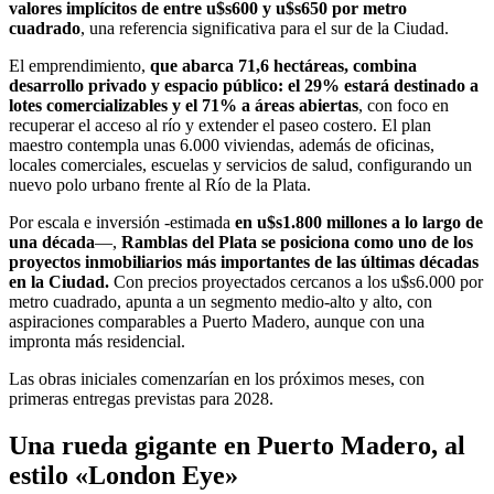
valores implícitos de entre u$s600 y u$s650 por metro
cuadrado
, una referencia significativa para el sur de la Ciudad.
El emprendimiento,
que abarca 71,6 hectáreas, combina
desarrollo privado y espacio público: el 29% estará destinado a
lotes comercializables y el 71% a áreas abiertas
, con foco en
recuperar el acceso al río y extender el paseo costero. El plan
maestro contempla unas 6.000 viviendas, además de oficinas,
locales comerciales, escuelas y servicios de salud, configurando un
nuevo polo urbano frente al Río de la Plata.
Por escala e inversión -estimada
en u$s1.800 millones a lo largo de
una década
—,
Ramblas del Plata se posiciona como uno de los
proyectos inmobiliarios más importantes de las últimas décadas
en la Ciudad.
Con precios proyectados cercanos a los u$s6.000 por
metro cuadrado, apunta a un segmento medio-alto y alto, con
aspiraciones comparables a Puerto Madero, aunque con una
impronta más residencial.
Las obras iniciales comenzarían en los próximos meses, con
primeras entregas previstas para 2028.
Una rueda gigante en Puerto Madero, al
estilo «London Eye»