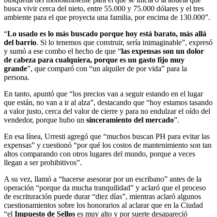
busca vivir cerca del nieto, entre 55.000 y 75.000 dólares y el tres
ambiente para el que proyecta una familia, por encima de 130.000”.
“
Lo usado es lo más buscado porque hoy está barato, más allá
del barrio
. Si lo tenemos que construir, sería inimaginable”, expresó
y sumó a ese combo el hecho de que “
las expensas son un dolor
de cabeza para cualquiera, porque es un gasto fijo muy
grande
”, que comparó con “un alquiler de por vida” para la
persona.
En tanto, apuntó que “los precios van a seguir estando en el lugar
que están, no van a ir al alza”, destacando que “hoy estamos tasando
a valor justo, cerca del valor de cierre y para no endulzar el oído del
vendedor, porque hubo un
sinceramiento del mercado
”.
En esa línea, Urresti agregó que “muchos buscan PH para evitar las
expensas” y cuestionó “por qué los costos de mantenimiento son tan
altos comparando con otros lugares del mundo, porque a veces
llegan a ser prohibitivos”.
A su vez, llamó a “hacerse asesorar por un escribano” antes de la
operación “porque da mucha tranquilidad” y aclaró que el proceso
de escrituración puede durar “diez días”, mientras aclaró algunos
cuestionamientos sobre los honorarios al aclarar que en la Ciudad
“el
Impuesto de Sellos
es muy alto y por suerte desapareció