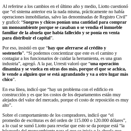
Al referirse a los cambios en el último año y medio, Liotto cuestionó
que “el sistema anterior era la nada misma, prácticamente no había
operaciones inmobiliarias, salvo las denominadas de Registro Civil”
y graficó: “
Suegros y chicos ponían una cantidad para comprar
un monoambiente porque se casaban o se vendía el inmueble
familiar de la abuela que había fallecido y se ponía en venta
para distribuir el capital
”.
Por eso, insistió en que “
hay que aferrarse al crédito y
sostenerlo
”. “Si podemos concientizar que este es el camino y
contagiar a los funcionarios de cuidar la herramienta, es una gran
industria”, agregó. A la par, Urresti valoró que “
una operación
dinamiza y se vuelca en otras dos más, porque el que se achica,
le vende a alguien que se está agrandando y va a otro lugar más
chico
”.
En esa línea, indicó que “hay un problema con el edificio en
construcción y es que los costos de los departamentos están muy
alejados del valor del mercado, porque el costo de reposición es muy
alto”.
Sobre el comportamiento de los compradores, indicó que “el
promedio de escrituras es del orden de 115.000 o 120.000 dólares”,
a lo cual se sumó Liotto para revelar que esto se da porque está “la
búsqueda del monoambiente para el que se inicia o la abuela que