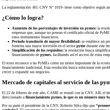
La reglamentación -RG CNV N° 1019- tiene como objetivo seguir ampl
¿Cómo lo logra?
Aumento de los porcentajes de inversión en pymes:
la resol
empresas que, aunque no posean el certificado oficial de PyME,
estos instrumentos financieros.
Período transitorio de mayor flexibilidad:
se establece un per
fomenta una mayor inversión en el sector
pyme
durante este ti
Simplificación de los requisitos:
la resolución busca simplifica
financiamiento de
pymes
, facilitando así el acceso de estas em
El texto reconoce a las PyMEs como un motor importante de la economí
financiamiento tradicional. Esta resolución busca solucionar este pr
crecer y expandir sus negocios.
Mercado de capitales al servicio de las py
El 22 de febrero de este año, CAME se reunió con la CNV. Allí, el ti
direccionado a
financiamiento pymes, lo que es un número muy ba
Por su parte el presidente de la CNV, Roberto Silva dijo que
“promove
capitales”.
El organismo y la cámara plantearon acciones conjuntas a de