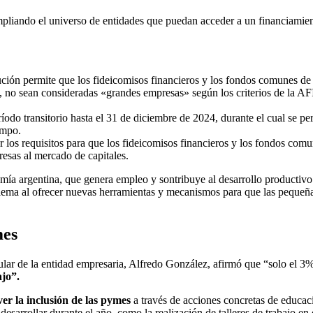
iando el universo de entidades que puedan acceder a un financiamient
ución permite que los fideicomisos financieros y los fondos comunes de
 no sean consideradas «grandes empresas» según los criterios de la AF
íodo transitorio hasta el 31 de diciembre de 2024, durante el cual se p
empo.
r los requisitos para que los fideicomisos financieros y los fondos com
presas al mercado de capitales.
a argentina, que genera empleo y sontribuye al desarrollo productivo.
oblema al ofrecer nuevas herramientas y mecanismos para que las peque
mes
tular de la entidad empresaria, Alfredo González, afirmó que “solo el 3
jo”.
r la inclusión de las pymes
a través de acciones concretas de educaci
sarrollar durante el año, como la realización de talleres de trabajo en d