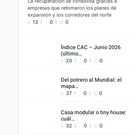
La recuperación se consolida gracias a
empresas que retomaron los planes de
expansión y los corredores del norte
13
0
0
Índice CAC – Junio 2026
(último…
20
0
0
Del potrero al Mundial: el
mapa…
37
0
0
Casa modular o tiny house:
cuál…
32
0
0