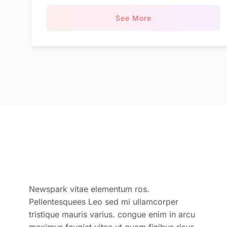
See More
Newspark vitae elementum ros.
Pellentesquees Leo sed mi ullamcorper
tristique mauris varius. congue enim in arcu
maximus feugiat vitae ut quam finibus risus