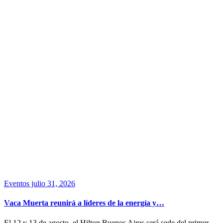
Eventos
julio 31, 2026
Vaca Muerta reunirá a líderes de la energía y…
El 12 y 13 de agosto, el Hilton Buenos Aires será sede del primer