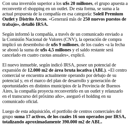
Con una inversión superior a los
u$s 20 millones
, el grupo apuesta a
reconvertir el shopping en un outlet. De esta forma, se suma a la
actual propuesta de la compañía en esa categoría:
Soleil Premium
Outlet y Distrito Arcos
. «Generará más de
250 nuevos puestos de
trabajo», detalló IRSA.
Según informó la compañía, a través de un comunicado enviado a
la Comisión Nacional de Valores (CNV), la operación de compra
implicó un desembolso de
u$s 9 millones
, de los cuales «a la fecha
se abonó la suma de
u$s 4,5 millones
y el saldo restante será
cancelado en cuatro cuotas anuales», explicó.
El nuevo inmueble, según indicó IRSA, posee un potencial de
expansión de
12.000 m2 de área bruta locativa (ABL)
. «El centro
comercial se encuentra actualmente operando por debajo de su
potencial y, en el marco del plan de desarrollo y generación de
oportunidades en distintos municipios de la Provincia de Buenos
Aires, la compañía proyecta reconvertirlo en un outlet y relanzarlo
en el transcurso del próximo año», aseguró el holding en su
comunicado oficial.
Luego de esta adquisición, el portfolio de centros comerciales del
grupo
suma 17 activos, de los cuales 16 son operados por IRSA,
totalizando aproximadamente 390.000 m2 de ABL.