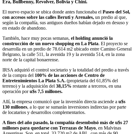
Era, Bullbenny, Revolver, Bolivia y Chini.
El nuevo espacio se ubica donde antes funcionaba el
Paseo del Sol,
con accesos sobre las calles Beruti y Arenales,
un predio al que,
según la compañía, sus antiguos dueños habían dejado en desuso y
en estado de abandono.
También, hace muy pocas semanas,
el holding anunció la
construcción de un nuevo shopping en La Plata
. El proyecto se
desarrolla en un predio de 78.614 m2 ubicado entre Camino General
Belgrano, la calle 511, la avenida 19 y la avenida 514, en la zona
norte de la capital bonaerense.
IRSA adquirió el control societario y la totalidad del predio a través
de la compra del
100% de las acciones de Centro de
Entretenimientos La Plata S.A.
(propietaria del 61,85% del
terreno) y la adquisición del
38,15%
restante a terceros, en una
operación por
u$s 7,5 millones.
Allí, la empresa comunicó que la inversión directa asciende a
u$s
130 millones
, a lo que se sumarán inversiones indirectas por parte
de locatarios y desarrollos complementarios.
A fines del año pasado, la compañía desembolsó más de u$s 27
millones para quedarse con Terrazas de Mayo
, en Malvinas
Argentinas. Son, en total, 33.720 m2 de ABL, con más de 90