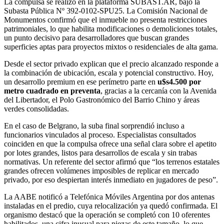
La compulsa se realizó en la plataforma SUBAST.AR, bajo la
Subasta Pública Nº 392-0102-SPU25. La Comisión Nacional de
Monumentos confirmó que el inmueble no presenta restricciones
patrimoniales, lo que habilita modificaciones o demoliciones totales,
un punto decisivo para desarrolladores que buscan grandes
superficies aptas para proyectos mixtos o residenciales de alta gama.
Desde el sector privado explican que el precio alcanzado responde a
la combinación de ubicación, escala y potencial constructivo. Hoy,
un desarrollo premium en ese perímetro parte en
u$s4.500 por
metro cuadrado en preventa
, gracias a la cercanía con la Avenida
del Libertador, el Polo Gastronómico del Barrio Chino y áreas
verdes consolidadas.
En el caso de Belgrano, la suba final sorprendió incluso a
funcionarios vinculados al proceso. Especialistas consultados
coinciden en que la compulsa ofrece una señal clara sobre el apetito
por lotes grandes, listos para desarrollos de escala y sin trabas
normativas. Un referente del sector afirmó que “los terrenos estatales
grandes ofrecen volúmenes imposibles de replicar en mercado
privado, por eso despiertan interés inmediato en jugadores de peso”.
La AABE notificó a Telefónica Móviles Argentina por dos antenas
instaladas en el predio, cuya relocalización ya quedó confirmada. El
organismo destacó que la operación se completó con 10 oferentes
habilitados, una cifra inusual para piezas de este tamaño, lo que