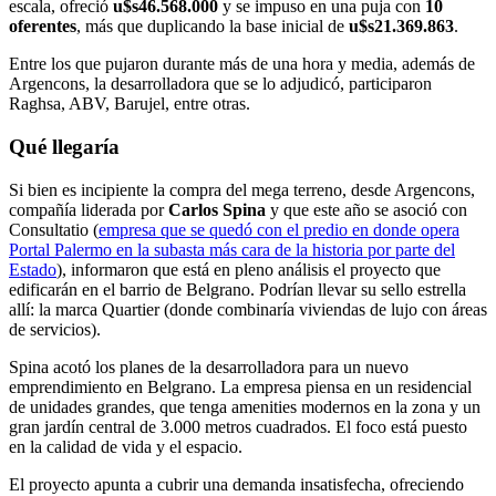
escala, ofreció
u$s46.568.000
y se impuso en una puja con
10
oferentes
, más que duplicando la base inicial de
u$s21.369.863
.
Entre los que pujaron durante más de una hora y media, además de
Argencons, la desarrolladora que se lo adjudicó, participaron
Raghsa, ABV, Barujel, entre otras.
Qué llegaría
Si bien es incipiente la compra del mega terreno, desde Argencons,
compañía liderada por
Carlos Spina
y que este año se asoció con
Consultatio (
empresa que se quedó con el predio en donde opera
Portal Palermo en la subasta más cara de la historia por parte del
Estado
), informaron que está en pleno análisis el proyecto que
edificarán en el barrio de Belgrano. Podrían llevar su sello estrella
allí: la marca Quartier (donde combinaría viviendas de lujo con áreas
de servicios).
Spina acotó los planes de la desarrolladora para un nuevo
emprendimiento en Belgrano. La empresa piensa en un residencial
de unidades grandes, que tenga amenities modernos en la zona y un
gran jardín central de 3.000 metros cuadrados. El foco está puesto
en la calidad de vida y el espacio.
El proyecto apunta a cubrir una demanda insatisfecha, ofreciendo