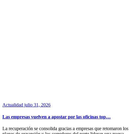
Actualidad
julio 31, 2026
Las empresas vuelven a apostar por las oficinas top…
La recuperación se consolida gracias a empresas que retomaron los
planes de expansión y los corredores del norte lideran una nueva…