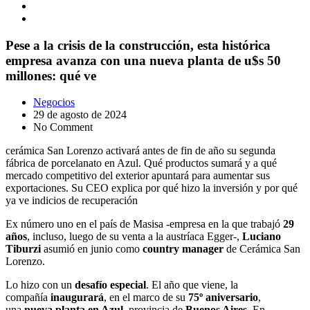
Pese a la crisis de la construcción, esta histórica
empresa avanza con una nueva planta de u$s 50
millones: qué ve
Negocios
29 de agosto de 2024
No Comment
cerámica San Lorenzo activará antes de fin de año su segunda
fábrica de porcelanato en Azul. Qué productos sumará y a qué
mercado competitivo del exterior apuntará para aumentar sus
exportaciones. Su CEO explica por qué hizo la inversión y por qué
ya ve indicios de recuperación
Ex número uno en el país de Masisa -empresa en la que trabajó
29
años
, incluso, luego de su venta a la austríaca Egger-,
Luciano
Tiburzi
asumió en junio como
country manager
de Cerámica San
Lorenzo.
Lo hizo con un
desafío especial
. El año que viene, la
compañía
inaugurará
, en el marco de su
75º aniversario
,
una
nueva planta en Azul
, provincia de
Buenos Aires
. En