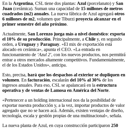
En la
Argentina
, CSL tiene dos plantas:
Azul
(porcelanato) y
San
Juan
(cerámica). Suman una capacidad de
15 millones de metros
cuadrados (m2)
anuales
. La nueva fábrica de Azul agregará
otros
6 millones de m2
, volumen que Tiburzi
proyecta alcanzar en el
primer semestre del año próximo
.
Actualmente,
San Lorenzo juega más a nivel doméstico
:
exporta
el 10% de su producción
. Principalmente, a
Chile
y, en segundo
orden, a
Uruguay
y
Paraguay
. «El mix de exportación está
alocado en cerámica», apunta el CEO. «La entrada en
funcionamiento de
‘Azul 2′
, con los nuevos productos, nos permitirá
entrar a otros mercados altamente competitivos. Fundamentalmente,
el de los Estados Unidos», anticipa.
Esto, precisa,
hará que los despachos al exterior se dupliquen en
volumen
. En
facturación
, escalarán
del 10% al 30%
de los
ingresos anuales. Para eso, CSL se apalancará en la
estructura
operativa y de ventas de Lamosa en América del Norte
.
«Pertenecer a un holding internacional nos da la posibilidad de
exportar nuestra producción y, a la vez, importar productos de valor
agregado que no se hacen acá. Además, existen ventajas de diseño,
tecnología, escala y gestión propias de una multinacional», señala.
La nueva planta de Azul, en cuya construcción participaron
250