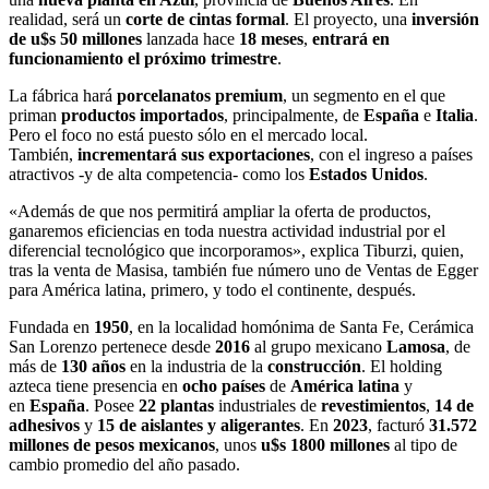
realidad, será un
corte de cintas formal
. El proyecto, una
inversión
de u$s 50 millones
lanzada hace
18 meses
,
entrará en
funcionamiento el próximo trimestre
.
La fábrica hará
porcelanatos premium
, un segmento en el que
priman
productos importados
, principalmente, de
España
e
Italia
.
Pero el foco no está puesto sólo en el mercado local.
También,
incrementará sus exportaciones
, con el ingreso a países
atractivos -y de alta competencia- como los
Estados Unidos
.
«Además de que nos permitirá ampliar la oferta de productos,
ganaremos eficiencias en toda nuestra actividad industrial por el
diferencial tecnológico que incorporamos», explica Tiburzi, quien,
tras la venta de Masisa, también fue número uno de Ventas de Egger
para América latina, primero, y todo el continente, después.
Fundada en
1950
, en la localidad homónima de Santa Fe, Cerámica
San Lorenzo pertenece desde
2016
al grupo mexicano
Lamosa
, de
más de
130 años
en la industria de la
construcción
. El holding
azteca tiene presencia en
ocho países
de
América latina
y
en
España
. Posee
22 plantas
industriales de
revestimientos
,
14 de
adhesivos
y
15 de aislantes y aligerantes
. En
2023
, facturó
31.572
millones de pesos mexicanos
, unos
u$s 1800 millones
al tipo de
cambio promedio del año pasado.