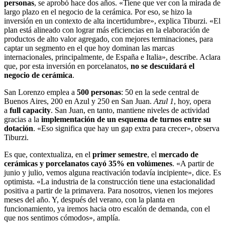
personas
, se aprobó hace dos años. «Tiene que ver con la mirada de
largo plazo en el negocio de la cerámica. Por eso, se hizo la
inversión en un contexto de alta incertidumbre», explica Tiburzi. «El
plan está alineado con lograr más eficiencias en la elaboración de
productos de alto valor agregado, con mejores terminaciones, para
captar un segmento en el que hoy dominan las marcas
internacionales, principalmente, de España e Italia», describe. Aclara
que, por esta inversión en porcelanatos,
no se descuidará el
negocio de cerámica
.
San Lorenzo emplea a
500 personas
: 50 en la sede central de
Buenos Aires, 200 en Azul y 250 en San Juan.
Azul 1
, hoy, opera
a
full capacity
. San Juan, en tanto, mantiene niveles de actividad
gracias a la
implementación de un esquema de turnos entre su
dotación
. «Eso significa que hay un gap extra para crecer», observa
Tiburzi.
Es que, contextualiza, en el
primer semestre
, el
mercado de
cerámicas y porcelanatos cayó 35% en volúmenes
. «A partir de
junio y julio, vemos alguna reactivación todavía incipiente», dice. Es
optimista. «La industria de la construcción tiene una estacionalidad
positiva a partir de la primavera. Para nosotros, vienen los mejores
meses del año. Y, después del verano, con la planta en
funcionamiento, ya iremos hacia otro escalón de demanda, con el
que nos sentimos cómodos», amplía.