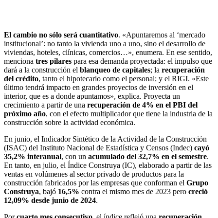
El cambio no sólo será cuantitativo
. «Apuntaremos al ‘mercado
institucional’: no tanto la vivienda uno a uno, sino el desarrollo de
viviendas, hoteles, clínicas, comercios…», enumera. En ese sentido,
menciona
tres pilares
para esa demanda proyectada: el impulso que
dará a la construcción el
blanqueo de capitales
; la
recuperación
del crédito
, tanto el hipotecario como el personal; y el RIGI. «Este
último tendrá impacto en grandes proyectos de inversión en el
interior, que es a donde apuntamos», explica. Proyecta un
crecimiento a partir de una
recuperación de 4% en el PBI del
próximo año
, con el efecto multiplicador que tiene la industria de la
construcción sobre la actividad económica.
En junio, el Indicador Sintético de la Actividad de la Construcción
(ISAC) del Instituto Nacional de Estadística y Censos (Indec)
cayó
35,2% interanual
, con un
acumulado del 32,7% en el semestre
.
En tanto, en julio, el Índice Construya (IC), elaborado a partir de las
ventas en volúmenes al sector privado de productos para la
construcción fabricados por las empresas que conforman el
Grupo
Construya
, bajó
16,5%
contra el mismo mes de 2023 pero
creció
12,09% desde junio de 2024
.
Por
cuarto mes consecutivo
, el índice reflejó una
recuperación