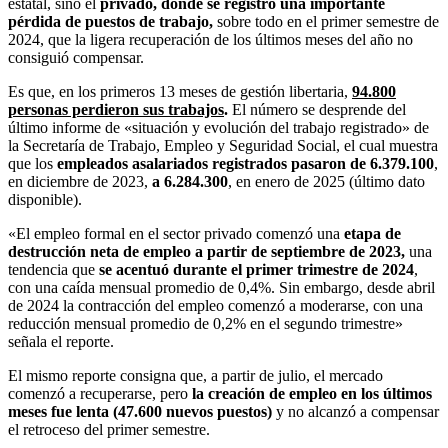
estatal, sino el
privado, donde se registró una importante
pérdida de puestos de trabajo,
sobre todo en el primer semestre de
2024, que la ligera recuperación de los últimos meses del año no
consiguió compensar.
Es que, en los primeros 13 meses de gestión libertaria,
94.800
personas perdieron sus trabajos
.
El número se desprende del
último informe de «situación y evolución del trabajo registrado» de
la Secretaría de Trabajo, Empleo y Seguridad Social, el cual muestra
que los
empleados asalariados registrados pasaron de 6.379.100
,
en diciembre de 2023,
a 6.284.300
, en enero de 2025 (último dato
disponible).
«El empleo formal en el sector privado comenzó una
etapa de
destrucción neta de empleo a partir de septiembre de 2023,
una
tendencia que
se acentuó durante el primer trimestre de 2024
,
con una caída mensual promedio de 0,4%. Sin embargo, desde abril
de 2024 la contracción del empleo comenzó a moderarse, con una
reducción mensual promedio de 0,2% en el segundo trimestre»
señala el reporte.
El mismo reporte consigna que, a partir de julio, el mercado
comenzó a recuperarse, pero
la creación de empleo en los últimos
meses fue lenta (47.600 nuevos puestos)
y no alcanzó a compensar
el retroceso del primer semestre.