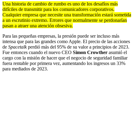
Una historia de cambio de rumbo es uno de los desafíos más
difíciles de transmitir para los comunicadores corporativos.
Cualquier empresa que necesite una transformación estará sometida
a un escrutinio extremo. Errores que normalmente se perdonarían
pasan a atraer una atención obsesiva.
Para las pequeñas empresas, la presión puede ser incluso más
intensa que para las grandes como Apple. El precio de las acciones
de
Spacetalk
perdió más del 95% de su valor a principios de 2023.
Fue entonces cuando el nuevo CEO
Simon Crowther
asumió el
cargo con la misión de hacer que el negocio de seguridad familiar
fuera rentable por primera vez, aumentando los ingresos un 33%
para mediados de 2023.