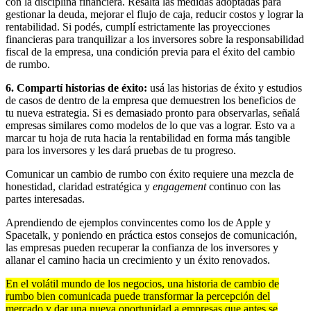
con la disciplina financiera. Resaltá las medidas adoptadas para
gestionar la deuda, mejorar el flujo de caja, reducir costos y lograr la
rentabilidad. Si podés, cumplí estrictamente las proyecciones
financieras para tranquilizar a los inversores sobre la responsabilidad
fiscal de la empresa, una condición previa para el éxito del cambio
de rumbo.
6. Compartí historias de éxito:
usá las historias de éxito y estudios
de casos de dentro de la empresa que demuestren los beneficios de
tu nueva estrategia. Si es demasiado pronto para observarlas, señalá
empresas similares como modelos de lo que vas a lograr. Esto va a
marcar tu hoja de ruta hacia la rentabilidad en forma más tangible
para los inversores y les dará pruebas de tu progreso.
Comunicar un cambio de rumbo con éxito requiere una mezcla de
honestidad, claridad estratégica y
engagement
continuo con las
partes interesadas.
Aprendiendo de ejemplos convincentes como los de Apple y
Spacetalk, y poniendo en práctica estos consejos de comunicación,
las empresas pueden recuperar la confianza de los inversores y
allanar el camino hacia un crecimiento y un éxito renovados.
En el volátil mundo de los negocios, una historia de cambio de
rumbo bien comunicada puede transformar la percepción del
mercado y dar una nueva oportunidad a empresas que antes se