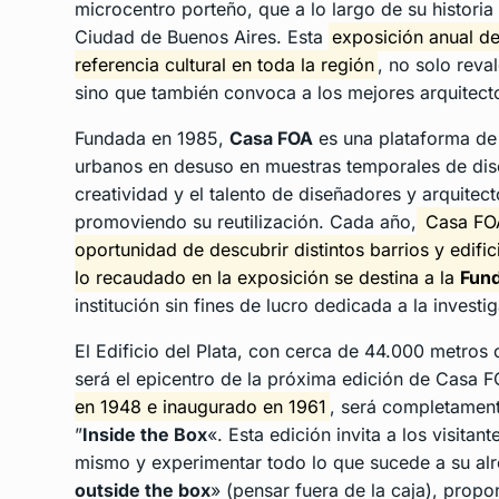
microcentro porteño, que a lo largo de su historia
Ciudad de Buenos Aires. Esta
exposición anual de 
referencia cultural en toda la región
, no solo reva
sino que también convoca a los mejores arquitecto
Fundada en 1985,
Casa FOA
es una plataforma de 
urbanos en desuso en muestras temporales de diseñ
creatividad y el talento de diseñadores y arquitec
promoviendo su reutilización. Cada año,
Casa FOA 
oportunidad de descubrir distintos barrios y edif
lo recaudado en la exposición se destina a la
Fund
institución sin fines de lucro dedicada a la invest
El Edificio del Plata, con cerca de 44.000 metro
será el epicentro de la próxima edición de Casa FO
en 1948 e inaugurado en 1961
, será completament
”
Inside the Box
«. Esta edición invita a los visitan
mismo y experimentar todo lo que sucede a su alr
outside the box
» (pensar fuera de la caja), propo