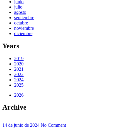
junio
julio
agosto
septiembre
octubre
noviembre
diciembre
Years
2019
2020
2021
2022
2024
2025
2026
Archive
14 de junio de 2024
No Comment