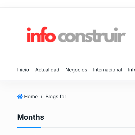
S
k
i
p
t
o
c
o
n
Inicio
Actualidad
Negocios
Internacional
In
t
e
n
t
Home
/
Blogs for
Months