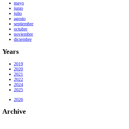
mayo
junio
julio
agosto
septiembre
octubre
noviembre
diciembre
Years
2019
2020
2021
2022
2024
2025
2026
Archive